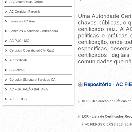
AC Assembleias Online
AC Certisign Parceria
Uma Autoridade Certif
Banestes AC Raiz
chaves públicas, o q
certificado raiz. A
Banestes Autoridade Certificadora
políticas e práticas
AC PUC –MG
certificação, onde t
específicas, desenvo
Certisign Operational CA (Raiz)
certificados digi
AC Certigate
comunidades que não
AC ANIMA
Certisign Signature Services CA
Repositório - AC F
AC FUNDAÇÃO BAHIANA
AC FIERGS
DPC - Declaração de Práticas de
LCR - Lista de Certificados Re
AC FIERGS CIERGS SESI SENA